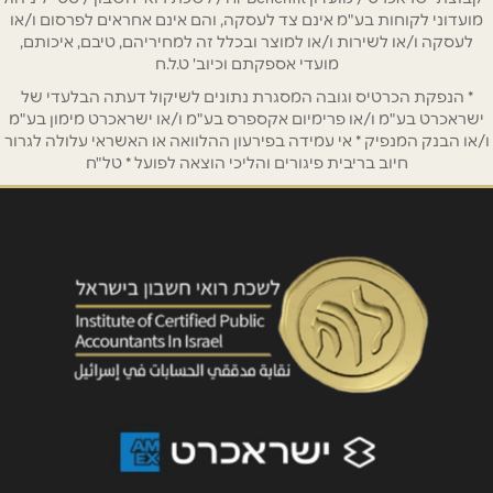
מועדוני לקוחות בע"מ אינם צד לעסקה, והם אינם אחראים לפרסום ו/או
לעסקה ו/או לשירות ו/או למוצר ובכלל זה למחיריהם, טיבם, איכותם,
מועדי אספקתם וכיוב' ט.ל.ח
* הנפקת הכרטיס וגובה המסגרת נתונים לשיקול דעתה הבלעדי של
ישראכרט בע"מ ו/או פרימיום אקספרס בע"מ ו/או ישראכרט מימון בע"מ
ו/או הבנק המנפיק * אי עמידה בפירעון ההלוואה או האשראי עלולה לגרור
חיוב בריבית פיגורים והליכי הוצאה לפועל * טל"ח