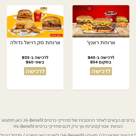
ארוחת ראנץ'
ארוחת מק רויאל גדולה
לרכישה ב-₪45
לרכישה ב-₪35
במקום ₪54
בשווי ₪60
לרכישה
לרכישה
ברוכים הבאים לאתר ההטבות של מחזיקי כרטיס Hi-Benefit. כאן תמצאו
הנחות אטרקטיביות אך ורק לכם מחזיקי כרטיס Hi-Benefit!
* קבוצת ישראכרט / מועדון Hi-Benenfit / לשכת רואי חשבון / סטייל ניהול