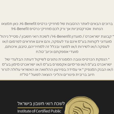
טלפון
*
ברוכים הבאים לאתר ההטבות של מחזיקי כרטיס Hi-Benefit. כאן תמצאו
הנחות אטרקטיביות אך ורק לכם מחזיקי כרטיס Hi-Benefit!
אימייל
*
* קבוצת ישראכרט / מועדון Hi-Benenfit / לשכת רואי חשבון / סטייל ניהול
מועדוני לקוחות בע"מ אינם צד לעסקה, והם אינם אחראים לפרסום ו/או
לעסקה ו/או לשירות ו/או למוצר ובכלל זה למחיריהם, טיבם, איכותם,
נושא
*
מועדי אספקתם וכיוב' ט.ל.ח
אנא חזרו אלי בקשר ל...
* הנפקת הכרטיס וגובה המסגרת נתונים לשיקול דעתה הבלעדי של
ישראכרט בע"מ ו/או פרימיום אקספרס בע"מ ו/או ישראכרט מימון בע"מ
הודעה
*
ו/או הבנק המנפיק * אי עמידה בפירעון ההלוואה או האשראי עלולה לגרור
חיוב בריבית פיגורים והליכי הוצאה לפועל * טל"ח
שליחה