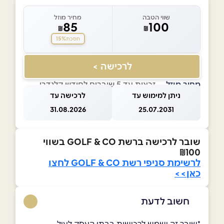
שווי הטבה
מחיר מוזל
85
100
₪
₪
15%
חסכת
לרכישה >
מחיר מוזל
— זכאות עד 5 שוברים לחודש קלנדרי
ניתן למימוש עד
לרכישה עד
31.08.2026
25.07.2031
שובר לרכישה ברשת GOLF & CO בשווי
₪100
לרשימת סניפי רשת
GOLF & CO לחצו
כאן>>
חשוב לדעת
*שובר זה ישמש לרכישות בבתי העסק לעיל