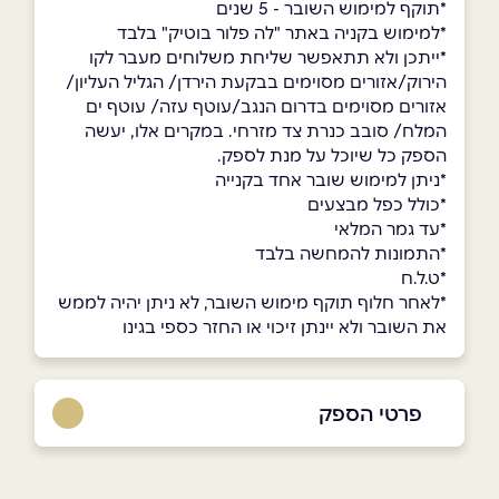
*תוקף למימוש השובר - 5 שנים
*למימוש בקניה באתר "לה פלור בוטיק" בלבד
*ייתכן ולא תתאפשר שליחת משלוחים מעבר לקו
הירוק/אזורים מסוימים בבקעת הירדן/ הגליל העליון/
אזורים מסוימים בדרום הנגב/עוטף עזה/ עוטף ים
המלח/ סובב כנרת צד מזרחי. במקרים אלו, יעשה
הספק כל שיוכל על מנת לספק.
*ניתן למימוש שובר אחד בקנייה
*כולל כפל מבצעים
*עד גמר המלאי
*התמונות להמחשה בלבד
*ט.ל.ח
*לאחר חלוף תוקף מימוש השובר, לא ניתן יהיה לממש
את השובר ולא יינתן זיכוי או החזר כספי בגינו
פרטי הספק
באתר