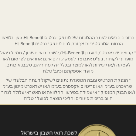
שם מלא
*
ברוכים הבאים לאתר ההטבות של מחזיקי כרטיס Hi-Benefit. כאן תמצאו
טלפון
*
הנחות אטרקטיביות אך ורק לכם מחזיקי כרטיס Hi-Benefit!
* קבוצת ישראכרט / מועדון Hi-Benenfit / לשכת רואי חשבון / סטייל ניהול
מועדוני לקוחות בע"מ אינם צד לעסקה, והם אינם אחראים לפרסום ו/או
אימייל
*
לעסקה ו/או לשירות ו/או למוצר ובכלל זה למחיריהם, טיבם, איכותם,
מועדי אספקתם וכיוב' ט.ל.ח
* הנפקת הכרטיס וגובה המסגרת נתונים לשיקול דעתה הבלעדי של
נושא
*
ישראכרט בע"מ ו/או פרימיום אקספרס בע"מ ו/או ישראכרט מימון בע"מ
אנא חזרו אלי בקשר ל...
ו/או הבנק המנפיק * אי עמידה בפירעון ההלוואה או האשראי עלולה לגרור
חיוב בריבית פיגורים והליכי הוצאה לפועל * טל"ח
הודעה
*