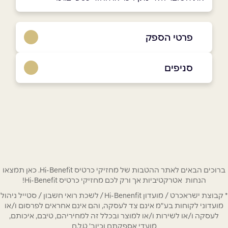
פרטי הספק
02-5347952
סניפים
באתר
צובה
054-5637889
שם מלא
*
טלפון
*
ברוכים הבאים לאתר ההטבות של מחזיקי כרטיס Hi-Benefit. כאן תמצאו
הנחות אטרקטיביות אך ורק לכם מחזיקי כרטיס Hi-Benefit!
* קבוצת ישראכרט / מועדון Hi-Benenfit / לשכת רואי חשבון / סטייל ניהול
אימייל
*
מועדוני לקוחות בע"מ אינם צד לעסקה, והם אינם אחראים לפרסום ו/או
לעסקה ו/או לשירות ו/או למוצר ובכלל זה למחיריהם, טיבם, איכותם,
מועדי אספקתם וכיוב' ט.ל.ח