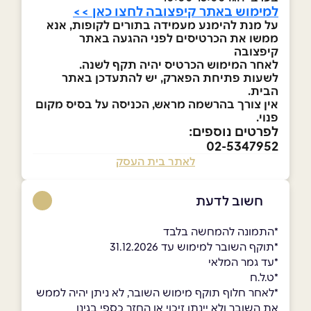
למימוש באתר קיפצובה לחצו כאן >>
על מנת להימנע מעמידה בתורים לקופות, אנא
ממשו את הכרטיסים לפני ההגעה באתר
קיפצובה
לאחר המימוש הכרטיס יהיה תקף לשנה.
לשעות פתיחת הפארק, יש להתעדכן באתר
הבית.
אין צורך בהרשמה מראש, הכניסה על בסיס מקום
פנוי.
לפרטים נוספים:
02-5347952
לאתר בית העסק
חשוב לדעת
ָ*התמונה להמחשה בלבד
*תוקף השובר למימוש עד 31.12.2026
*עד גמר המלאי
*ט.ל.ח
*לאחר חלוף תוקף מימוש השובר, לא ניתן יהיה לממש
את השובר ולא יינתן זיכוי או החזר כספי בגינו