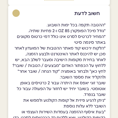
חשוב לדעת
*ההטבה תקפה בכל ימות השבוע.
*גודל מיכל הפופקורן 85 OZ ו-2 פחיות שתיה.
*המחיר לכרטיס לסרט אינו כולל דמי כרטוס מקוונים
באתר סינמה סיטי
*הלקוח ירכוש קוד מאתר ההטבות של המועדון לאחר
מכן יש להיכנס לאתר האינטרנט ולבצע הזמנה,
לאחר בחירת מקומות הישיבה ומעבר לשלב הבא, יש
ללחוץ על הכפתור האדום "מבצעים / הטבות / שובר?
לחץ כאן" ולבחור באופציה "קוד הנחה / שובר אחר"
ולהקליד את מספר השובר.
שובר זוגי יאפס את היתרה עבור 2 כרטיסים באופן
אוטומטי. בשובר יחיד יש לחזור על הפעולה עבור כל
שובר בנפרד.
*ניתן להגיע פיזית אל קופות הקולנוע ולממש את
השובר ללא עלות נוספת
*בעת איסוף ההזמנה בעמדות השירות העצמי או
בקופות הקולנוע, ייצא ללקוח רק הכרטיסים לסרט. כדי