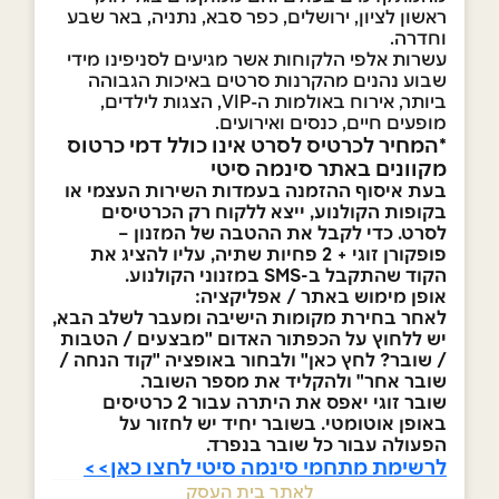
ראשון לציון, ירושלים, כפר סבא, נתניה, באר שבע
וחדרה.
עשרות אלפי הלקוחות אשר מגיעים לסניפינו מידי
שבוע נהנים מהקרנות סרטים באיכות הגבוהה
ביותר, אירוח באולמות ה-VIP, הצגות לילדים,
מופעים חיים, כנסים ואירועים.
*המחיר לכרטיס לסרט אינו כולל דמי כרטוס
מקוונים באתר סינמה סיטי
בעת איסוף ההזמנה בעמדות השירות העצמי או
בקופות הקולנוע, ייצא ללקוח רק הכרטיסים
לסרט. כדי לקבל את ההטבה של המזנון –
פופקורן זוגי + 2 פחיות שתיה, עליו להציג את
הקוד שהתקבל ב-SMS במזנוני הקולנוע.
אופן מימוש באתר / אפליקציה:
לאחר בחירת מקומות הישיבה ומעבר לשלב הבא,
יש ללחוץ על הכפתור האדום "מבצעים / הטבות
/ שובר? לחץ כאן" ולבחור באופציה "קוד הנחה /
שובר אחר" ולהקליד את מספר השובר.
שובר זוגי יאפס את היתרה עבור 2 כרטיסים
באופן אוטומטי. בשובר יחיד יש לחזור על
הפעולה עבור כל שובר בנפרד.
לרשימת מתחמי סינמה סיטי לחצו כאן>>
לאתר בית העסק