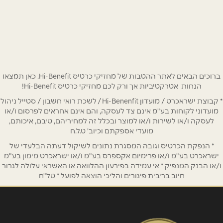
צומת גלילות, בניין רב המכר
באתר
נתניה
שם מלא
*
ברוכים הבאים לאתר ההטבות של מחזיקי כרטיס Hi-Benefit. כאן תמצאו
מתחם רוגובין המחקר 3
הנחות אטרקטיביות אך ורק לכם מחזיקי כרטיס Hi-Benefit!
* קבוצת ישראכרט / מועדון Hi-Benenfit / לשכת רואי חשבון / סטייל ניהול
טלפון
*
מועדוני לקוחות בע"מ אינם צד לעסקה, והם אינם אחראים לפרסום ו/או
לעסקה ו/או לשירות ו/או למוצר ובכלל זה למחיריהם, טיבם, איכותם,
כפר סבא
מועדי אספקתם וכיוב' ט.ל.ח
אימייל
*
* הנפקת הכרטיס וגובה המסגרת נתונים לשיקול דעתה הבלעדי של
מתחם G וייצמן 207
ישראכרט בע"מ ו/או פרימיום אקספרס בע"מ ו/או ישראכרט מימון בע"מ
ו/או הבנק המנפיק * אי עמידה בפירעון ההלוואה או האשראי עלולה לגרור
נושא
*
חיוב בריבית פיגורים והליכי הוצאה לפועל * טל"ח
ראשון לציון
אנא חזרו אלי בקשר ל...
שדרות משה דיין 32
הודעה
*