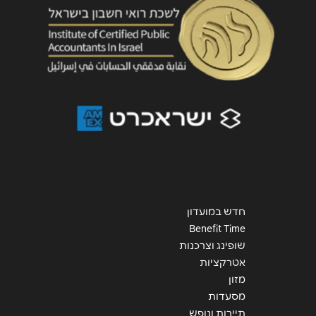
ירושלים
שדרות יצחק רבין 10
שליחה
באר שבע
החיטה 1
חדרה
חדש במועדון
Benefit Time
MIXX Shopping Center
שופינג וצרכנות
אטרקציות
מזון
מסעדות
אשדוד
תיירות ונופש