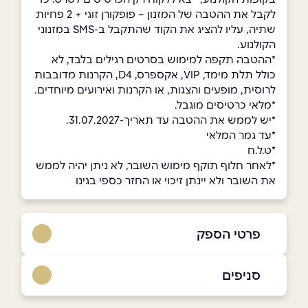
לקבל את ההטבה של המזנון – פופקורן זוגי + 2 פחיות
שתיה, עליו להציג את הקוד שהתקבל ב-SMS במזנוני
הקולנוע.
*ההטבה תקפה למימוש בסרטים רגילים בלבד, לא
כולל תלת מימד, VIP, אקספרס, D4, הקרנות מדובבות
לרוסית, מופעים והצגות, או הקרנות ואירועים מיוחדים.
*מלאי כרטיסים מוגבל.
*יש לממש את ההטבה עד תאריך-31.07.2027.
*עד גמר המלאי
*ט.ל.ח
*לאחר חלוף תוקף מימוש השובר, לא ניתן יהיה לממש
את השובר ולא יינתן זיכוי או החזר כספי בגינו
פרטי הספק
סניפים
רמת השרון