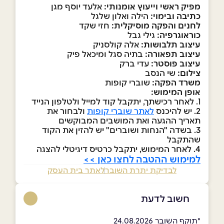
מפיק ראשי וייעוץ אומנותי:
אלעד יוסף מגן
כתיבה ובימוי:
הילה ואלון שלגל
לחנים והפקה מוסיקלית:
חזי שקד
כוראוגרפיה:
גילי גבל
עיצוב תלבושות:
אלה קולסניק
עיצוב תפאורה:
בתיה סגל ומיכאל פיק
עיצוב פוסטר:
עדי ברק
צילום:
שי הנסב
משרד הפקה:
שוברי קופות
אופן המימוש:
1. לאחר רכישתך, יתקבל קוד למייל ולטלפון הנייד
2. יש להיכנס
לאתר שוברי קופות
ולבחור את
תאריך ההגעה ואת המושבים המבוקשים
3. בשדה "הנחות ושוברים" יש להזין את הקוד
שהתקבל
4. לאחר המימוש, יתקבל כרטיס דיגיטלי להצגה
למימוש ההטבה לחצו כאן >>
לבדיקת יתרת השובר
לאתר בית העסק
חשוב לדעת
*תוקף השובר 24.08.2026