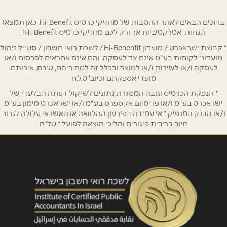
שם מלא
*
ברוכים הבאים לאתר ההטבות של מחזיקי כרטיס Hi-Benefit. כאן תמצאו
הנחות אטרקטיביות אך ורק לכם מחזיקי כרטיס Hi-Benefit!
* קבוצת ישראכרט / מועדון Hi-Benenfit / לשכת רואי חשבון / סטייל ניהול
טלפון
*
מועדוני לקוחות בע"מ אינם צד לעסקה, והם אינם אחראים לפרסום ו/או
לעסקה ו/או לשירות ו/או למוצר ובכלל זה למחיריהם, טיבם, איכותם,
מועדי אספקתם וכיוב' ט.ל.ח
אימייל
*
* הנפקת הכרטיס וגובה המסגרת נתונים לשיקול דעתה הבלעדי של
ישראכרט בע"מ ו/או פרימיום אקספרס בע"מ ו/או ישראכרט מימון בע"מ
ו/או הבנק המנפיק * אי עמידה בפירעון ההלוואה או האשראי עלולה לגרור
נושא
*
חיוב בריבית פיגורים והליכי הוצאה לפועל * טל"ח
אנא חזרו אלי בקשר ל...
הודעה
*