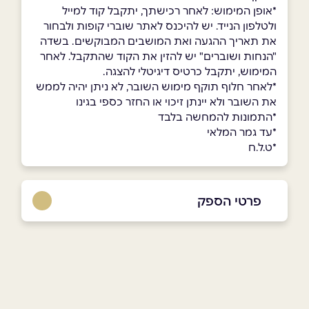
*אופן המימוש: לאחר רכישתך, יתקבל קוד למייל
ולטלפון הנייד. יש להיכנס לאתר שוברי קופות ולבחור
את תאריך ההגעה ואת המושבים המבוקשים. בשדה
"הנחות ושוברים" יש להזין את הקוד שהתקבל. לאחר
המימוש, יתקבל כרטיס דיגיטלי להצגה.
*לאחר חלוף תוקף מימוש השובר, לא ניתן יהיה לממש
את השובר ולא יינתן זיכוי או החזר כספי בגינו
*התמונות להמחשה בלבד
*עד גמר המלאי
*ט.ל.ח
פרטי הספק
03-7598899
באתר
בפייסבוק