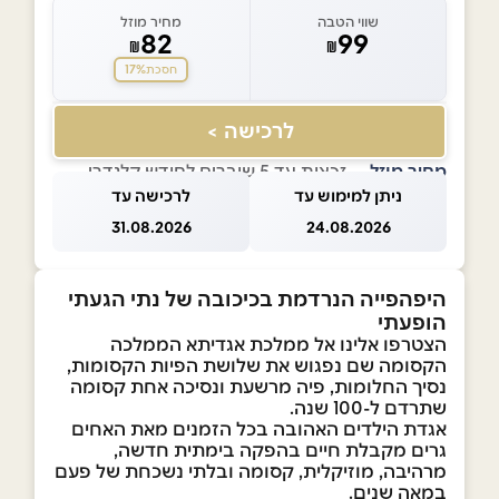
שווי הטבה
מחיר מוזל
82
99
₪
₪
17%
חסכת
לרכישה >
מחיר מוזל
— זכאות עד 5 שוברים לחודש קלנדרי
ניתן למימוש עד
לרכישה עד
31.08.2026
24.08.2026
היפהפייה הנרדמת בכיכובה של נתי הגעתי
הופעתי
הצטרפו אלינו אל ממלכת אגדיתא הממלכה
הקסומה שם נפגוש את שלושת הפיות הקסומות,
נסיך החלומות, פיה מרשעת ונסיכה אחת קסומה
שתרדם ל-100 שנה.
אגדת הילדים האהובה בכל הזמנים מאת האחים
גרים מקבלת חיים בהפקה בימתית חדשה,
מרהיבה, מוזיקלית, קסומה ובלתי נשכחת של פעם
במאה שנים.