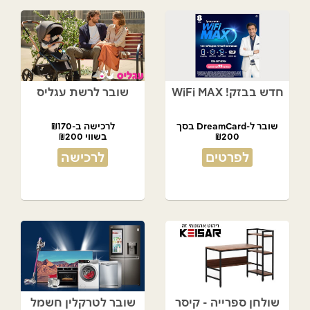
חדש בבזק! WiFi MAX
שובר לרשת עגליס
שובר ל-DreamCard בסך
לרכישה ב-₪170
₪200
בשווי ₪200
מתנת המועדון!
לפרטים
לרכישה
שולחן ספרייה - קיסר
שובר לטרקלין חשמל