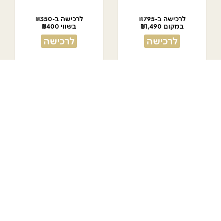
לרכישה ב-₪795
לרכישה ב-₪350
במקום ₪1,490
בשווי ₪400
לרכישה
לרכישה
שובר לרשת נעמן
טריפל HOT סיבים
ב-₪90 בשווי ₪200
מבצע טריפל HOT
ללא כפל מבצעים
לרכישה
לפרטים