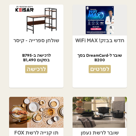
חדש בבזק! WiFi MAX
שולחן ספרייה - קיסר
שובר ל-DreamCard בסך
לרכישה ב-₪795
₪200
במקום ₪1,490
מתנת המועדון!
לפרטים
לרכישה
שובר לרשת נעמן
תו קנייה לרשת FOX