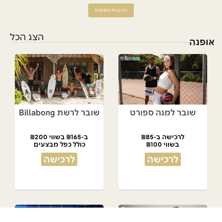
הטבות נוספות
הצג הכל
אופנה
שובר למגה ספורט
שובר לרשת Billabong
לרכישה ב-₪85
ב-₪165 בשווי ₪200
בשווי ₪100
כולל כפל מבצעים
לרכישה
לרכישה