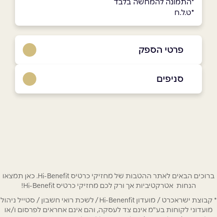
*התמונה להמחשה בלבד
*ט.ל.ח
פרטי הספק
055-9989959
סניפים
באתר
בפייסבוק
באינסטגרם
חולון
הרוקמים 2 (בניין קמפוס אמות)
055-9989959
שם מלא
*
טלפון
*
ברוכים הבאים לאתר ההטבות של מחזיקי כרטיס Hi-Benefit. כאן תמצאו
הנחות אטרקטיביות אך ורק לכם מחזיקי כרטיס Hi-Benefit!
* קבוצת ישראכרט / מועדון Hi-Benenfit / לשכת רואי חשבון / סטייל ניהול
אימייל
*
מועדוני לקוחות בע"מ אינם צד לעסקה, והם אינם אחראים לפרסום ו/או