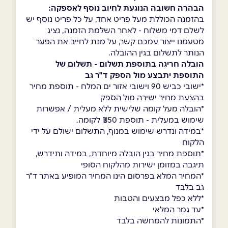
הבהרה חשובה הנוגעת לחיוב נוסף לאספקה:
בהזמנה הכוללת מעל פריט אחד, על כל פריט נוסף יש
לשלם דמי משלוח - לאחר השלמת הזמנה, נציג
מטעמנו ייצור עמכם קשר, על מנת לחייב את הפער
הנותר לתשלום בגין ההובלה.
הובלה חריגה בתוספת תשלום - תשלום של
התוספת יתבצע מול הספק ד"ר גב
*ישובי כביש 90 וישובי אזור ים המלח - תוספת מחיר
בהצעת מחיר ישירה מול הספק
*הובלה מעל קומה שלישית ללא מעלית / אפשרות
שימוש במעלית - תוספת ₪50 לקומה.
*במידה ונדרש שימוש במנוף, התשלום ישולם על ידי
הלקוח
*תוספת מחיר בגין הובלה מיוחדת, במידה ותידרש,
תיגבה במזומן ישירות מהלקוח הסופי
*המחיר המלא בפרסום הינו המחיר המופיע באתר ד"ר
גב בלבד
*ללא כפל מבצעים והטבות
*עד גמר המלאי
*התמונות להמחשה בלבד