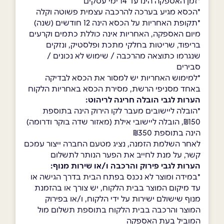
*זמן האספקה הינו עד 14 ימי עסקים
*הכסא מגיע בערכה להרכבה עצמית פשוטה וקלה
*תקופת האחריות על הכסא הינה 12 חודשים (שנה)
מיום האספקה, האחריות אינה כוללת כתמים וקרעים
בריפוד, שריטות בחלקי מתכת ופלסטיק, ונזקים
שנגרמו כתוצאה מהרכבה / שימוש לא נכונים /
סבירים
*למימוש האחריות יש למסור את הכסא לבדיקה
באחד מסניפי הרשת, מסירת הכסא באחריות הלקוח
הערות לגבי הובלה חריגה לריהוט:
*הובלה ליישובים מעבר לקו הירוק הינה בתוספת
₪150, הובלה ליישובי אילת (מאזור שדה בוקר ודרומה)
הינה בתוספת ₪350
לאחר השלמת הזמנה, נציג מטעם החברה ייצור עמכם
קשר, על מנת לחייב את הפער הנותר לתשלום
הערות לגבי פירוק והרכבה ו/או שירות מנוף:
*במידה ומוצר לא נכנס בפתח הבית בדרך הגישה או
עד מיקום המוצר בבית הלקוח, יש צורך או בהזמנת
מנוף שישולם ישירות על ידי הלקוח, ו/או בפירוק
המוצר והרכבה בבית הלקוח בתוספת תשלום מול
המוביל בעת האספקה