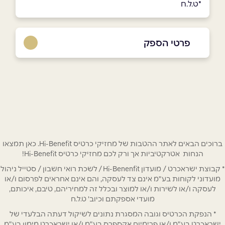
*ט.ל.ח
פרטי הספק
03-6032777
באתר
בפייסבוק
באינסטגרם
ביוטיוב
בוואטסאפ
ברוכים הבאים לאתר ההטבות של מחזיקי כרטיס Hi-Benefit. כאן תמצאו
הנחות אטרקטיביות אך ורק לכם מחזיקי כרטיס Hi-Benefit!
שם מלא
*
* קבוצת ישראכרט / מועדון Hi-Benenfit / לשכת רואי חשבון / סטייל ניהול
מועדוני לקוחות בע"מ אינם צד לעסקה, והם אינם אחראים לפרסום ו/או
טלפון
*
לעסקה ו/או לשירות ו/או למוצר ובכלל זה למחיריהם, טיבם, איכותם,
מועדי אספקתם וכיוב' ט.ל.ח
* הנפקת הכרטיס וגובה המסגרת נתונים לשיקול דעתה הבלעדי של
אימייל
*
ישראכרט בע"מ ו/או פרימיום אקספרס בע"מ ו/או ישראכרט מימון בע"מ