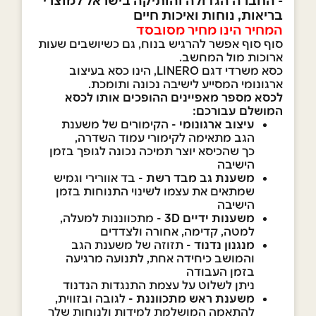
- החברה הגדולה והותיקה בישראל למוצרי
בריאות, נוחות ואיכות חיים
המחיר הינו מחיר מסובסד
סוף סוף אפשר להרגיש בנוח, גם כשיושבים שעות
ארוכות מול המחשב.
כסא משרדי דגם LINERO, הינו כסא בעיצוב
ארגונומי המסייע לישיבה נכונה ותומכת.
לכסא מספר מאפיינים ההופכים אותו לכסא
המושלם עבורכם:
עיצוב ארגונומי -
הקימורים של משענת
הגב מתאימה לקימורי עמוד השדרה,
כך שהכיסא יוצר תמיכה נכונה לגופך בזמן
הישיבה
משענת גב מבד רשת -
בד אוורירי וגמיש
שמתאים את עצמו לשינוי התנוחות בזמן
הישיבה
משענות ידיים 3D -
מתכווננות למעלה,
למטה, קדימה, אחורה ולצדדים
מנגנון נדנוד -
תזוזה של משענת הגב
והמושב כיחידה אחת, לתנועה מרגיעה
בזמן העבודה
ניתן לשלוט על עצמת התנגדות הנדנוד
משענת ראש מתכווננת -
לגובה ובזווית,
להתאמה המושלמת למידות ולנוחות שלך