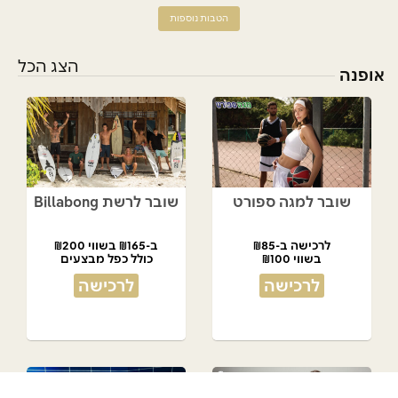
הטבות נוספות
הצג הכל
אופנה
שובר למגה ספורט
שובר לרשת Billabong
לרכישה ב-₪85
ב-₪165 בשווי ₪200
בשווי ₪100
כולל כפל מבצעים
לרכישה
לרכישה