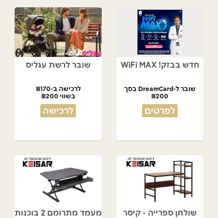
חדש בבזק! WiFi MAX
שובר לרשת עגליס
שובר ל-DreamCard בסך
לרכישה ב-₪170
₪200
בשווי ₪200
מתנת המועדון!
לפרטים
לרכישה
שולחן ספרייה - קיסר
מעמד מתרומם 2 בוכנות