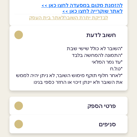
להזמנת מקום במסעדה לחצו כאן >>
לאתר שוקרייה לחצו כאן >>
לבדיקת יתרת השובר
לאתר בית העסק
חשוב לדעת
*השובר לא כולל שישי שבת
*התמונה להמחשה בלבד
*עד גמר המלאי
*ט.ל.ח
*לאחר חלוף תוקף מימוש השובר, לא ניתן יהיה לממש
את השובר ולא יינתן זיכוי או החזר כספי בגינו
פרטי הספק
באתר
בפייסבוק
באינסטגרם
סניפים