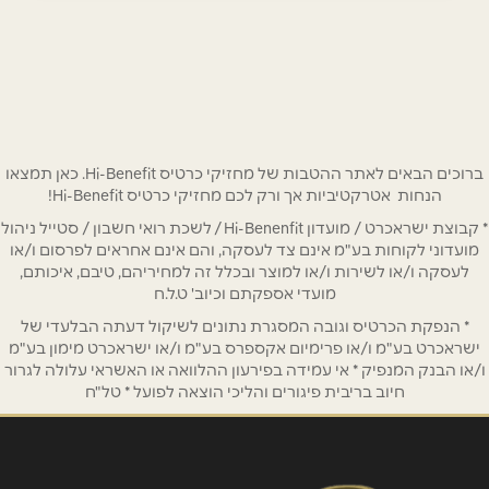
הוד השרון
רמתיים 21
שם מלא
*
0775328604
טלפון
*
ברוכים הבאים לאתר ההטבות של מחזיקי כרטיס Hi-Benefit. כאן תמצאו
אימייל
*
הנחות אטרקטיביות אך ורק לכם מחזיקי כרטיס Hi-Benefit!
* קבוצת ישראכרט / מועדון Hi-Benenfit / לשכת רואי חשבון / סטייל ניהול
מועדוני לקוחות בע"מ אינם צד לעסקה, והם אינם אחראים לפרסום ו/או
נושא
*
לעסקה ו/או לשירות ו/או למוצר ובכלל זה למחיריהם, טיבם, איכותם,
מועדי אספקתם וכיוב' ט.ל.ח
אנא חזרו אלי בקשר ל...
* הנפקת הכרטיס וגובה המסגרת נתונים לשיקול דעתה הבלעדי של
ישראכרט בע"מ ו/או פרימיום אקספרס בע"מ ו/או ישראכרט מימון בע"מ
הודעה
*
ו/או הבנק המנפיק * אי עמידה בפירעון ההלוואה או האשראי עלולה לגרור
חיוב בריבית פיגורים והליכי הוצאה לפועל * טל"ח