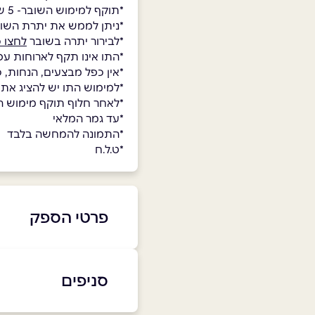
*תוקף למימוש השובר- 5 שנים.
*ניתן לממש את יתרת השו
*לבירור יתרה בשובר
לחצו כ
*התו אינו תקף לארוחות עס
*אין כפל מבצעים, הנחות, 
*למימוש התו יש להציג את
*לאחר חלוף תוקף מימוש השו
*עד גמר המלאי
*התמונה להמחשה בלבד
*ט.ל.ח
פרטי הספק
050-5225755
סניפים
באתר
בפייסבוק