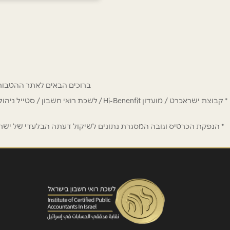
אשדוד
הטיילת 20
שם מלא
*
050-5225755
טלפון
*
ברוכים הבאים לאתר ההטבות של מחזיקי כרטיס Hi-Benefit. כאן תמצאו הנחות
נושא
*
* קבוצת ישראכרט / מועדון Hi-Benenfit 
אנא חזרו אלי בקשר ל...
* הנפקת הכרטיס וגובה המסגרת נתונים לשיקול דעתה הבלעדי של ישראכר
הודעה
*