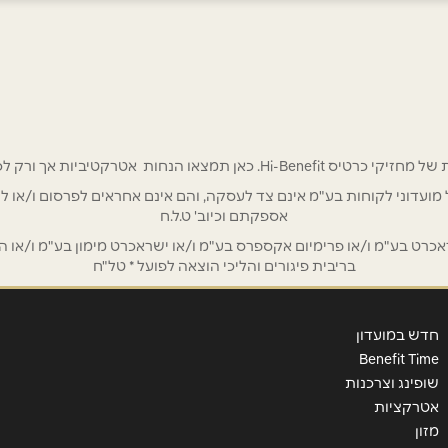
אימייל
*
 אטרקטיביות אך ורק לכם מחזיקי כרטיס Hi-Benefit!
/ לשכת רואי חשבון / סטייל ניהול מועדוני לקוחות בע"מ אינם צד לעסקה, והם אינם אחראים
אספקתם וכיוב' ט.ל.ח
ט בע"מ ו/או פרימיום אקספרס בע"מ ו/או ישראכרט מימון בע"מ ו/או הבנ
בריבית פיגורים והליכי הוצאה לפועל * טל"ח
חדש במועדון
Benefit Time
שופינג וצרכנות
אטרקציות
מזון
שליחה