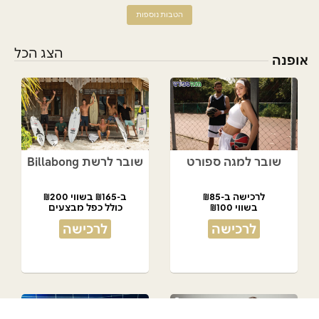
הטבות נוספות
הצג הכל
אופנה
שובר למגה ספורט
שובר לרשת Billabong
לרכישה ב-₪85
ב-₪165 בשווי ₪200
בשווי ₪100
כולל כפל מבצעים
לרכישה
לרכישה