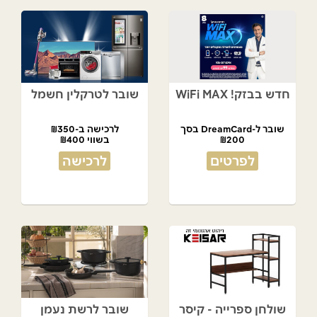
חדש בבזק! WiFi MAX
שובר לטרקלין חשמל
שובר ל-DreamCard בסך
לרכישה ב-₪350
₪200
בשווי ₪400
מתנת המועדון!
לפרטים
לרכישה
שולחן ספרייה - קיסר
שובר לרשת נעמן