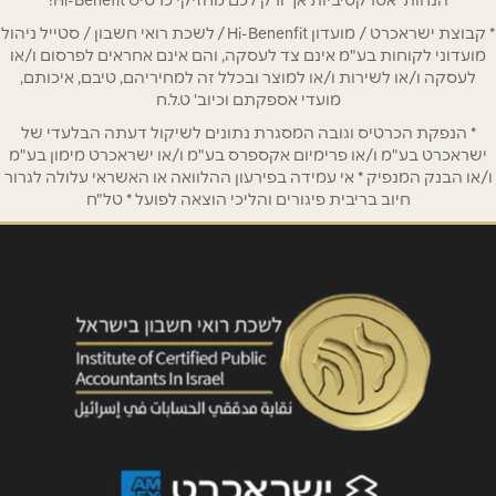
* קבוצת ישראכרט / מועדון Hi-Benenfit / לשכת רואי חשבון / סטייל ניהול
מועדוני לקוחות בע"מ אינם צד לעסקה, והם אינם אחראים לפרסום ו/או
אימייל
*
לעסקה ו/או לשירות ו/או למוצר ובכלל זה למחיריהם, טיבם, איכותם,
מועדי אספקתם וכיוב' ט.ל.ח
* הנפקת הכרטיס וגובה המסגרת נתונים לשיקול דעתה הבלעדי של
נושא
*
ישראכרט בע"מ ו/או פרימיום אקספרס בע"מ ו/או ישראכרט מימון בע"מ
אנא חזרו אלי בקשר ל...
ו/או הבנק המנפיק * אי עמידה בפירעון ההלוואה או האשראי עלולה לגרור
חיוב בריבית פיגורים והליכי הוצאה לפועל * טל"ח
הודעה
*
שליחה