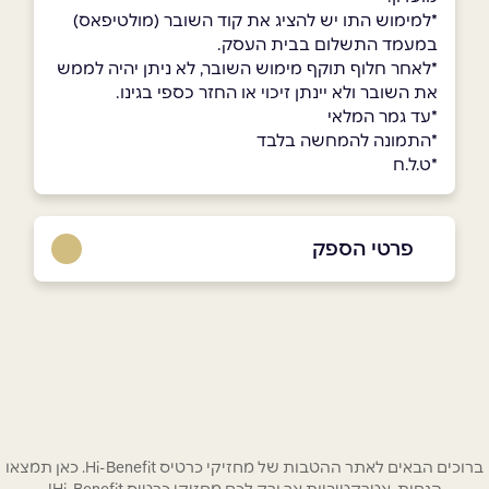
*למימוש התו יש להציג את קוד השובר (מולטיפאס)
במעמד התשלום בבית העסק.
*לאחר חלוף תוקף מימוש השובר, לא ניתן יהיה לממש
את השובר ולא יינתן זיכוי או החזר כספי בגינו.
*עד גמר המלאי
*התמונה להמחשה בלבד
*ט.ל.ח
פרטי הספק
באתר
בפייסבוק
באינסטגרם
שם מלא
*
ברוכים הבאים לאתר ההטבות של מחזיקי כרטיס Hi-Benefit. כאן תמצאו
טלפון
*
הנחות אטרקטיביות אך ורק לכם מחזיקי כרטיס Hi-Benefit!