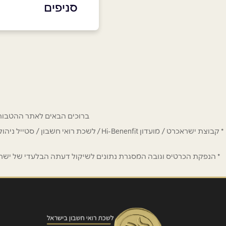
סניפים
באתר
בפייסבוק
רחובות
המדע 1
שם מלא
*
077-985-9373
טלפון
*
ברוכים הבאים לאתר ההטבות של מחזיקי כרטיס Hi-Benefit. כאן תמצאו הנחות
נושא
*
* קבוצת ישראכרט / מועדון Hi-Benenfit 
אנא חזרו אלי בקשר ל...
* הנפקת הכרטיס וגובה המסגרת נתונים לשיקול דעתה הבלעדי של ישראכר
הודעה
*