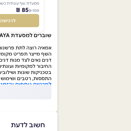
מסעדת שף עונתית כשר
85 ₪
100 ₪
לרכישה
שוברים למסעדת AMAYA
אמאיה רוצה לתת פרשנות
השף מייצר תפריט מקומי 
דגים נאים לצד מנות דגים
החיבור למקומיות ועונתי
בטכניקות שונות ושילובים
התססות, רטבים ושימוש ב
לפרטים נוספים והזמנ
חשוב לדעת