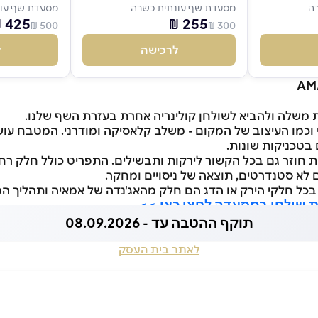
ה
מסעדת שף עונתית כשרה
מסעדת שף עונ
425 ₪
255 ₪
500 ₪
300 ₪
לרכישה
ל
 משלה ולהביא לשולחן קולינריה אחרת בעזרת השף שלנו.
וכמו העיצוב של המקום - משלב קלאסיקה ומודרני. המטבח עוש
 בטכניקות שונות.
ות חוזר גם בכל הקשור לירקות ותבשילים. התפריט כולל חלק 
 לא סטנדרטים, תוצאה של ניסויים ומחקר.
כל חלקי הירק או הדג הם חלק מהאג'נדה של אמאיה ותהליך ה
ת שולחן במסעדה לחצו כאן >>
תוקף ההטבה עד - 08.09.2026
לאתר בית העסק