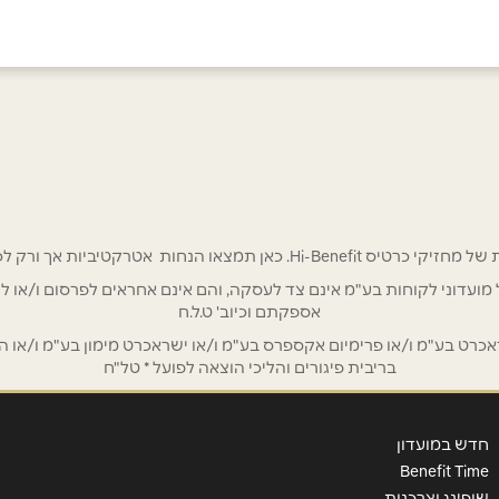
באינסטגרם
בוואטסאפ
אימייל
*
 אטרקטיביות אך ורק לכם מחזיקי כרטיס Hi-Benefit!
/ לשכת רואי חשבון / סטייל ניהול מועדוני לקוחות בע"מ אינם צד לעסקה, והם אינם אחראים
אספקתם וכיוב' ט.ל.ח
ט בע"מ ו/או פרימיום אקספרס בע"מ ו/או ישראכרט מימון בע"מ ו/או הבנ
בריבית פיגורים והליכי הוצאה לפועל * טל"ח
חדש במועדון
Benefit Time
שופינג וצרכנות