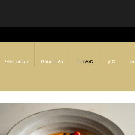
ות
מזון
מסעדות
תיירות ונופש
תרבות ופנאי