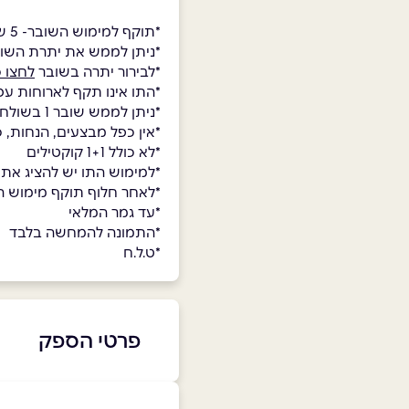
*תוקף למימוש השובר- 5 שנים.
*ניתן לממש את יתרת השו
*לבירור יתרה בשובר
לחצו כ
*התו אינו תקף לארוחות עס
*ניתן לממש שובר 1 בשולחן
*אין כפל מבצעים, הנחות, 
*לא כולל 1+1 קוקטילים
*למימוש התו יש להציג את
*לאחר חלוף תוקף מימוש השו
*עד גמר המלאי
*התמונה להמחשה בלבד
*ט.ל.ח
פרטי הספק
077-985-9373