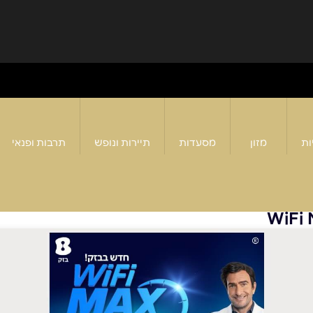
ות
מזון
מסעדות
תיירות ונופש
תרבות ופנאי