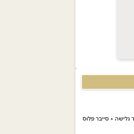
 1 גיגה + נתב + משפר גלישה + סייבר פלוס