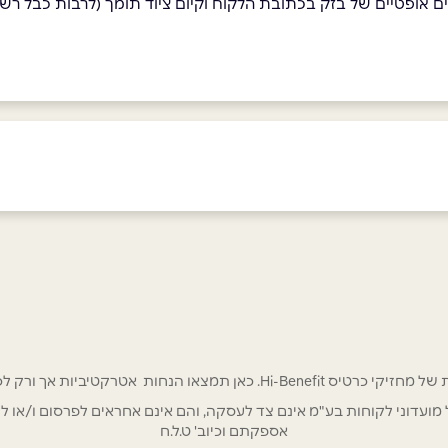
 אופטיים של בזק בכתובת הלקוח וקיום ציוד תומך (לרבות כבל רש
אימייל
*
 אטרקטיביות אך ורק לכם מחזיקי כרטיס Hi-Benefit!
/ לשכת רואי חשבון / סטייל ניהול מועדוני לקוחות בע"מ אינם צד לעסקה, והם אינם אחראים
אספקתם וכיוב' ט.ל.ח