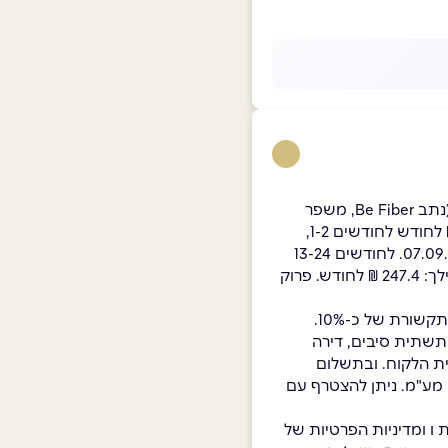
*למצטרפים חדשים לסיבים לחבילת WiFi MAX הכוללת: אינטרנט בחבילת 1Gb, ציוד בשכירות (נתב Be Fiber, משפר
גלישה מסוג Mesh, סוללת גיבוי) ושירות סייבר פלוס: ב- 99 ₪ לחודש לחצי שנה (במקום 114.90 ₪ לחודש לחודשים 1-2,
לחודשים 3-6: 149.80 ₪ לחודש) ובחודשים 7-12: 189.80 ₪ לחודש, בכפוף לתקנון המבצע עד 07.09.26. לחודשים 13-24
במחיר חודשי: 199 ₪ לחודש, לחודשים 25-36 במחיר חודשי: 211.10 ₪ לחודש, החל מחודש 37 ואילך: 247.4 ₪ לחודש. פרוק
מת תשתית סיבים, דירה
ת תשתית סיבים בבית הלקוח. ובתשלום
19 ₪, דירה בצמוד קרקע: ₪499 המחירים כוללים מע"מ. ניתן להצטרף עם
 ו ומדיניות הפרטיות של