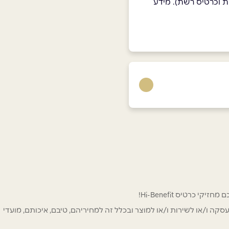
ת וכרטיס רשת). מידע
 לפרסום ו/או לעסקה ו/או לשירות ו/או למוצר ובכלל זה למחיריהם, טיבם, איכותם, מועדי