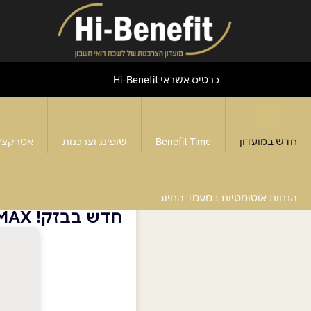
כרטיס אשראי Hi-Benefit
חדש במועדון
Benefit Time
שופינג וצרכנות
אטרקצי
דף הבית
>
חדש במועדון
>
חדש בבזק! WiFi MAX
הנחות אוטומטיות במעמד החיוב
חדש בבזק! WiFi MAX