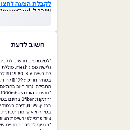
לקבלת הצעה לחצו 
שובר ל-DreamCard בסך ₪200 מתנת המועדון!
חשוב לדעת
החבילה יגרור חיוב בהתאם ל
*מהירות הורדה: 0.01-1000mbs, מהירות העלאה: 0.01-100 mbs . הקצב כולל תקורות פרוטוקול תקשורת של כ-10%.
*התקנת fiber
ציוד פרטי לפי רשימת הצי
*בכפוף להסכם המנויים של 