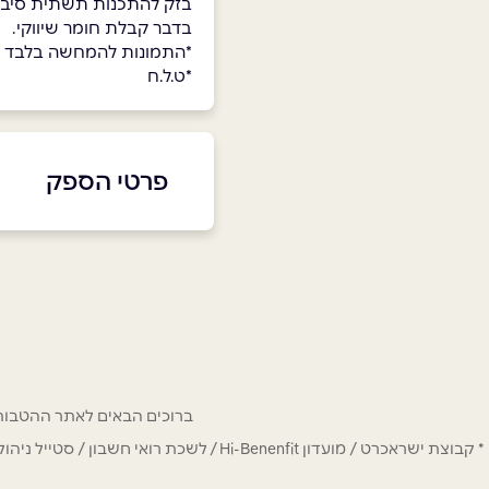
בזק להתכנות תשתית סיבים
בדבר קבלת חומר שיווקי.
*התמונות להמחשה בלבד
*ט.ל.ח
פרטי הספק
שם מלא
*
טלפון
*
ברוכים הבאים לאתר ההטבות של מחזיקי כרטיס Hi-Benefit. כאן תמצאו הנחות
נושא
*
* קבוצת ישראכרט / מועדון Hi-Benenfit 
אנא חזרו אלי בקשר ל...