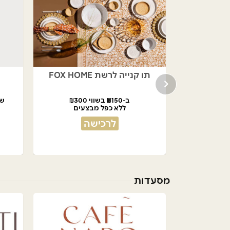
- ד"ר גב
תו קנייה לרשת FOX HOME
ב-₪150 בשווי ₪300
שובר 
ללא כפל מבצעים
לרכישה
מסעדות