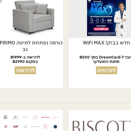
חדש בבזק! WiFi MAX
גב
ל-DreamCard בסך ₪200
לרכישה ב-₪1999
מתנת המועדון!
במקום ₪2990
לפרטים
לרכישה