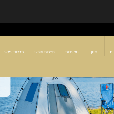
ות
מזון
מסעדות
תיירות ונופש
תרבות ופנאי