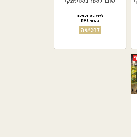
י
שובר לספר בסטימצקי
לרכישה ב-₪29
בשווי ₪98
לרכישה