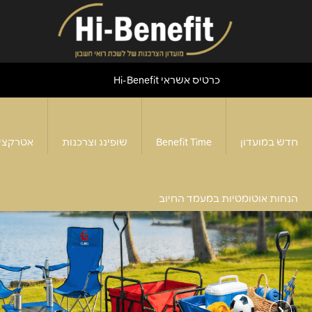
כרטיס אשראי Hi-Benefit
חדש במועדון
Benefit Time
שופינג וצרכנות
אטרקצי
הנחות אוטומטיות במעמד החיוב