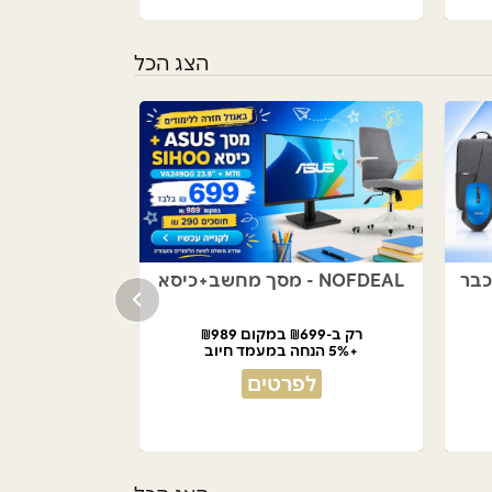
הצג הכל
NOFDEAL - מסך מחשב+כיסא
רק ב-₪699 במקום ₪989
+5% הנחה במעמד חיוב
לפרטים