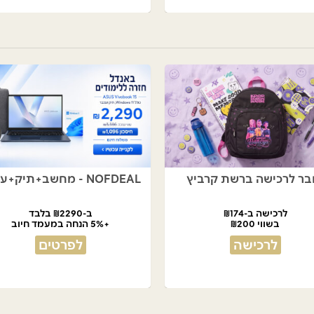
בר לרכישה ברשת קרביץ
NOFDEAL - מחשב+תיק+עכבר
לרכישה ב-₪174
ב-₪2290 בלבד
בשווי ₪200
+5% הנחה במעמד חיוב
לרכישה
לפרטים