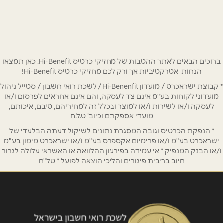
שדרות קק"ל 92,
04-999-7373
שם מלא
*
טלפון
*
ברוכים הבאים לאתר ההטבות של מחזיקי כרטיס Hi-Benefit. כאן תמצאו
הנחות אטרקטיביות אך ורק לכם מחזיקי כרטיס Hi-Benefit!
* קבוצת ישראכרט / מועדון Hi-Benenfit / לשכת רואי חשבון / סטייל ניהול
אימייל
*
מועדוני לקוחות בע"מ אינם צד לעסקה, והם אינם אחראים לפרסום ו/או
לעסקה ו/או לשירות ו/או למוצר ובכלל זה למחיריהם, טיבם, איכותם,
מועדי אספקתם וכיוב' ט.ל.ח
נושא
*
* הנפקת הכרטיס וגובה המסגרת נתונים לשיקול דעתה הבלעדי של
אנא חזרו אלי בקשר ל...
ישראכרט בע"מ ו/או פרימיום אקספרס בע"מ ו/או ישראכרט מימון בע"מ
ו/או הבנק המנפיק * אי עמידה בפירעון ההלוואה או האשראי עלולה לגרור
חיוב בריבית פיגורים והליכי הוצאה לפועל * טל"ח
הודעה
*