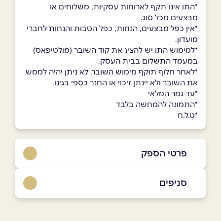
*התו אינו תקף לארוחות עסקיות, משלוחים או
מבצעים מכל סוג.
*אין כפל מבצעים, הנחות, כפל הטבות והנחות לחברי
מועדון.
*למימוש התו יש להציג את קוד השובר (מולטיפאס)
במעמד התשלום בבית העסק.
*לאחר חלוף תוקף מימוש השובר, לא ניתן יהיה לממש
את השובר ולא יינתן זיכוי או החזר כספי בגינו.
*עד גמר המלאי
*התמונה להמחשה בלבד
*ט.ל.ח
פרטי הספק
04-999-7373
סניפים
באתר
בפייסבוק
באינסטגרם
כרמיאל