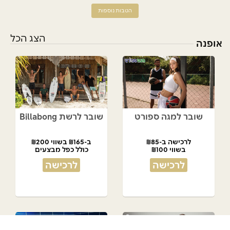
הטבות נוספות
הצג הכל
אופנה
שובר למגה ספורט
שובר לרשת Billabong
לרכישה ב-₪85
ב-₪165 בשווי ₪200
בשווי ₪100
כולל כפל מבצעים
לרכישה
לרכישה
אזל המלאי
אזל המלאי