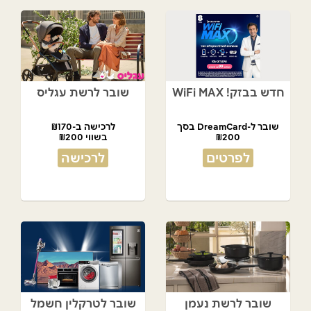
חדש בבזק! WiFi MAX
שובר לרשת עגליס
שובר ל-DreamCard בסך
לרכישה ב-₪170
₪200
בשווי ₪200
מתנת המועדון!
לפרטים
לרכישה
שובר לרשת נעמן
שובר לטרקלין חשמל