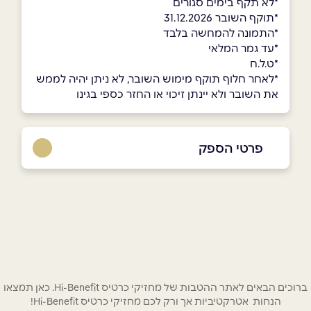
*לא תקף בימים סגורים
*תוקף השובר 31.12.2026
*התמונה להמחשה בלבד
*עד גמר המלאי
*ט.ל.ח
*לאחר חלוף תוקף מימוש השובר, לא ניתן יהיה לממש
את השובר ולא יינתן זיכוי או החזר כספי בגינו
פרטי הספק
036427080
באתר
שם מלא
*
ברוכים הבאים לאתר ההטבות של מחזיקי כרטיס Hi-Benefit. כאן תמצאו
הנחות אטרקטיביות אך ורק לכם מחזיקי כרטיס Hi-Benefit!