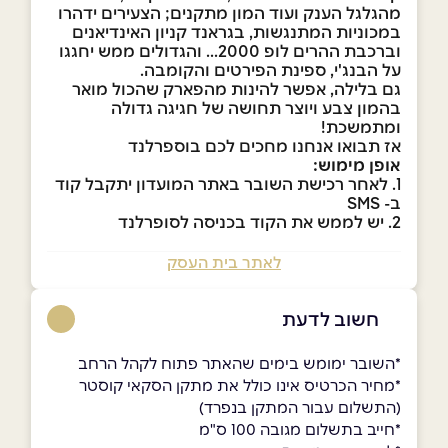
מהגלגל הענק ועוד המון מתקנים; הצעירים ידהרו
במכוניות המתנגשות, בגראנד קניון האינדיאנים
וברכבת ההרים לופ 2000... והגדולים ממש יחגגו
על הבנג'י, ספינת הפירטים והקומבה.
גם בלילה, אפשר להינות מהפארק שהכול מואר
בהמון צבע ויוצר תחושה של חגיגה גדולה
ומתמשכת!
אז תבואו אנחנו מחכים לכם בוספרלנד
אופן מימוש:
1. לאחר רכישת השובר באתר המועדון יתקבל קוד
ב- SMS
2. יש לממש את הקוד בכניסה לסופרלנד
לאתר בית העסק
חשוב לדעת
*השובר ימומש בימים שהאתר פתוח לקהל הרחב
*מחיר הכרטיס אינו כולל את מתקן הסקאי קוסטר
(התשלום עבור המתקן בנפרד)
*חייב בתשלום מגובה 100 ס"מ