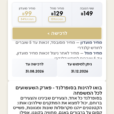
שווי הטבה
מחיר מוזל
מחיר מועדון
99
129
149
₪
₪
₪
34%
13%
חסכת
חסכת
לרכישה >
מחיר מועדון
— מחיר מסובסד, זכאות עד 5 שוברים
לחודש קלנדרי
מחיר מוזל
— מחיר לאחר ניצול זכאות מחיר מועדון,
עד 5 שוברים לחודש קלנדרי
ניתן למימוש עד
לרכישה עד
31.08.2026
31.12.2026
בואו להינות בסופרלנד - פארק השעשועים
לכל המשפחה
בסופרלנד כל אחד, הצעירים שבינינו והצעירים
ברוחם, יכול למצוא את המתקנים שילהיבו אותו:
הקטנטנים ייהנו מקרוסלות שונות ומגוונות, משייט
קסום על ברבורים באגם, מחוויה בקונגו, אפילו