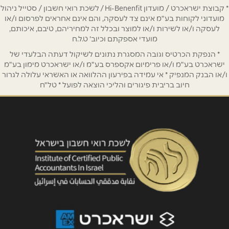
* קבוצת ישראכרט / מועדון Hi-Benenfit / לשכת רואי חשבון / סטייל ניהול
טלפון
*
מועדוני לקוחות בע"מ אינם צד לעסקה, והם אינם אחראים לפרסום ו/או
לעסקה ו/או לשירות ו/או למוצר ובכלל זה למחיריהם, טיבם, איכותם,
מועדי אספקתם וכיוב' ט.ל.ח
אימייל
*
* הנפקת הכרטיס וגובה המסגרת נתונים לשיקול דעתה הבלעדי של
ישראכרט בע"מ ו/או פרימיום אקספרס בע"מ ו/או ישראכרט מימון בע"מ
ו/או הבנק המנפיק * אי עמידה בפירעון ההלוואה או האשראי עלולה לגרור
נושא
*
חיוב בריבית פיגורים והליכי הוצאה לפועל * טל"ח
אנא חזרו אלי בקשר ל...
הודעה
*
שליחה