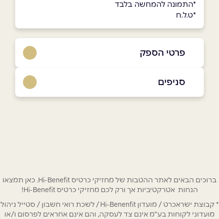
*התמונה להמחשה בלבד
*ט.ל.ח
פרטי הספק
073-2665555
סניפים
באתר
בפייסבוק
באינסטגרם
הוד השרון
רח׳ הרקון 2,
073-2665555
שם מלא
*
טלפון
*
ברוכים הבאים לאתר ההטבות של מחזיקי כרטיס Hi-Benefit. כאן תמצאו
הנחות אטרקטיביות אך ורק לכם מחזיקי כרטיס Hi-Benefit!
* קבוצת ישראכרט / מועדון Hi-Benenfit / לשכת רואי חשבון / סטייל ניהול
אימייל
*
מועדוני לקוחות בע"מ אינם צד לעסקה, והם אינם אחראים לפרסום ו/או