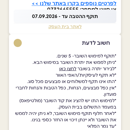
לפרטים נוספים בקרו באתר שלנו >>
או חייגו למספר: 0732665555
תוקף ההטבה עד - 07.09.2026
לאתר בית העסק
חשוב לדעת
*תוקף למימוש השובר- 5 שנים.
*ניתן לממש את יתרת השובר במימוש הבא.
*לבירור יתרה בשובר
לחצו כאן
*לא תקף לעיסקיות/האפי האוור
*התו אינו תקף למשלוחים או מבצעים מכל סוג.
*אין כפל מבצעים, הנחות, כפל הטבות והנחות לחברי
מועדון.
*למימוש התו יש להציג את קוד השובר (מולטיפאס)
במעמד התשלום בבית העסק.
*לאחר חלוף תוקף מימוש השובר, לא ניתן יהיה לממש
את השובר ולא יינתן זיכוי או החזר כספי בגינו.
*עד גמר המלאי