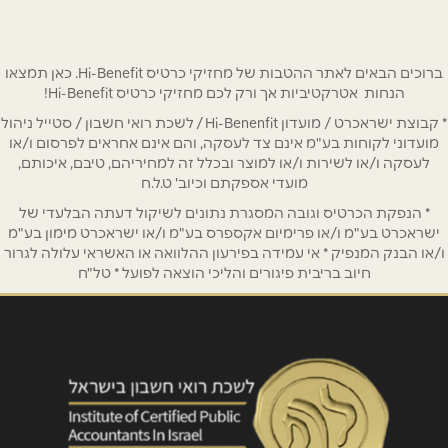
שם מלא
*
טלפון
*
ברוכים הבאים לאתר ההטבות של מחזיקי כרטיס Hi-Benefit. כאן תמצאו
הנחות אטרקטיביות אך ורק לכם מחזיקי כרטיס Hi-Benefit!
* קבוצת ישראכרט / מועדון Hi-Benenfit / לשכת רואי חשבון / סטייל ניהול
אימייל
*
מועדוני לקוחות בע"מ אינם צד לעסקה, והם אינם אחראים לפרסום ו/או
לעסקה ו/או לשירות ו/או למוצר ובכלל זה למחיריהם, טיבם, איכותם,
מועדי אספקתם וכיוב' ט.ל.ח
נושא
*
* הנפקת הכרטיס וגובה המסגרת נתונים לשיקול דעתה הבלעדי של
אנא חזרו אלי בקשר ל...
ישראכרט בע"מ ו/או פרימיום אקספרס בע"מ ו/או ישראכרט מימון בע"מ
ו/או הבנק המנפיק * אי עמידה בפירעון ההלוואה או האשראי עלולה לגרור
חיוב בריבית פיגורים והליכי הוצאה לפועל * טל"ח
הודעה
*
שליחה