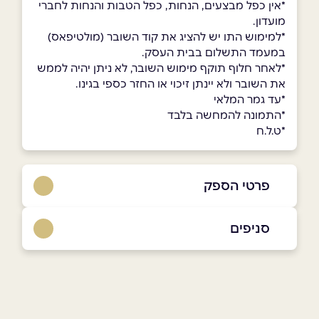
*אין כפל מבצעים, הנחות, כפל הטבות והנחות לחברי
מועדון.
*למימוש התו יש להציג את קוד השובר (מולטיפאס)
במעמד התשלום בבית העסק.
*לאחר חלוף תוקף מימוש השובר, לא ניתן יהיה לממש
את השובר ולא יינתן זיכוי או החזר כספי בגינו.
*עד גמר המלאי
*התמונה להמחשה בלבד
*ט.ל.ח
פרטי הספק
077-9386-111
סניפים
באתר
באינסטגרם
תל אביב
צבי סטרכילביץ 4
077-9386-111