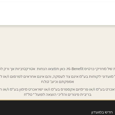
אימייל
*
 אטרקטיביות אך ורק לכם מחזיקי כרטיס Hi-Benefit!
/ לשכת רואי חשבון / סטייל ניהול מועדוני לקוחות בע"מ אינם צד לעסקה, והם אינם אחראים
אספקתם וכיוב' ט.ל.ח
ט בע"מ ו/או פרימיום אקספרס בע"מ ו/או ישראכרט מימון בע"מ ו/או הבנ
בריבית פיגורים והליכי הוצאה לפועל * טל"ח
חדש במועדון
שליחה