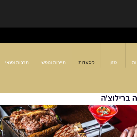
ות
מזון
מסעדות
תיירות ונופש
תרבות ופנאי
 ברילוצ'ה