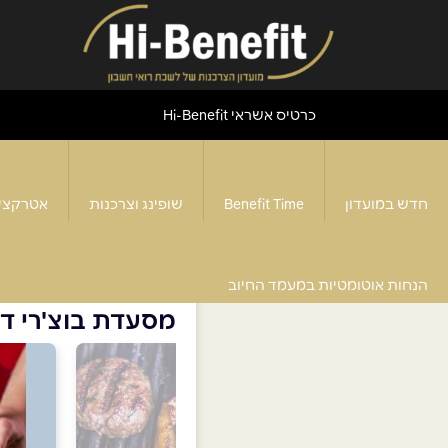
כרטיס אשראי Hi-Benefit
חדש במועדון
Benefit Time
שופינג וצרכנות
אטרקצי
דף הבית
>
מסעדות
>
מסעדת בוצ'רי דה ברילוצ'ה
הנחות אוטומטיות במעמד החיוב
מסעדת בוצ'רי דה