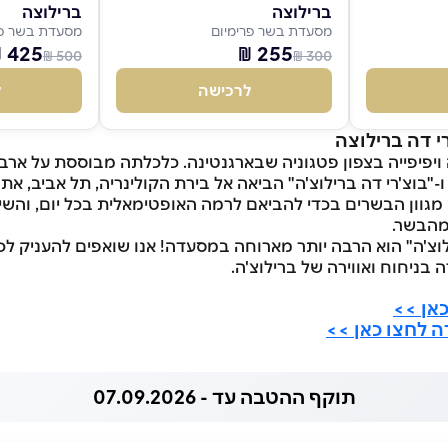
ברילוצה
ברילוצה
מסעדת בשר פרימיום
מסעדת בשר פר
425 ₪
255 ₪
500 ₪
300 ₪
לרכישה
ל
 דה ברילוצה
 ויפיפייה בצפון פטגוניה שבארגנטינה. כלכלתה מבוססת על ארבעה
ו-"בוצ'רי דה ברילוצ'ה" הביאה אל בירת הקולינריה, תל אביב, את
מגוון הבשרים בכדי להביאם לרמה האופטימאלית בכל יום, והשילו
מהבשר.
ילוצ'ה" הוא הרבה יותר מארוחה במסעדה! אנו שואפים להעניק לכ
ה בניחוח ואווירה של ברילוצ'ה.
אן >>
 לחצו כאן >>
תוקף ההטבה עד - 07.09.2026