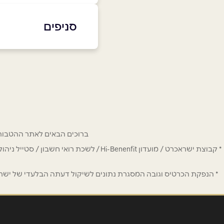
סניפים
שם מלא
*
תל אביב
טלפון
*
הברזל 4
077-5309700
נושא
*
אנא חזרו אלי בקשר ל...
ברוכים הבאים לאתר ההטבות של מחזיקי כרטיס Hi-Benefit. כאן תמצאו הנחות
הודעה
*
* קבוצת ישראכרט / מועדון Hi-Benenfit 
* הנפקת הכרטיס וגובה המסגרת נתונים לשיקול דעתה הבלעדי של ישראכר