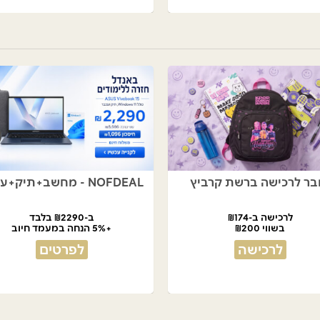
בר לרכישה ברשת קרביץ
NOFDEAL - מחשב+תיק+עכבר
לרכישה ב-₪174
ב-₪2290 בלבד
בשווי ₪200
+5% הנחה במעמד חיוב
לרכישה
לפרטים