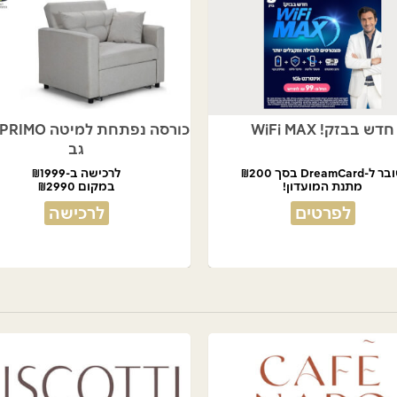
חדש בבזק! WiFi MAX
גב
ל-DreamCard בסך ₪200
לרכישה ב-₪1999
מתנת המועדון!
במקום ₪2990
לפרטים
לרכישה