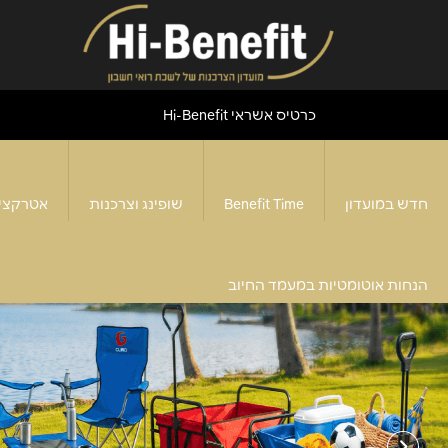
כרטיס אשראי Hi-Benefit
חדש במועדון
Benefit Time
שופינג וצרכנות
אטרקצי
הנחות אוטומטיות במעמד החיוב