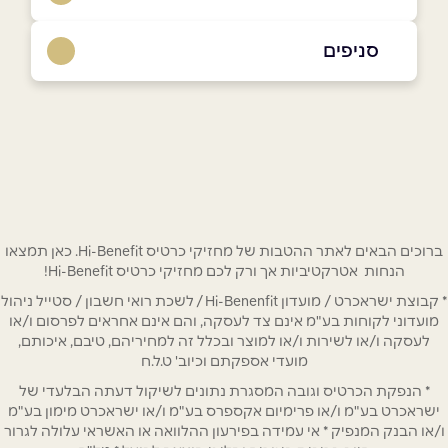
08-9059000
סניפים
באתר
בפייסבוק
באר שבע
מתחם סינמה סיטי החיטה 1
08-9059000
שם מלא
*
טלפון
*
ברוכים הבאים לאתר ההטבות של מחזיקי כרטיס Hi-Benefit. כאן תמצאו
הנחות אטרקטיביות אך ורק לכם מחזיקי כרטיס Hi-Benefit!
* קבוצת ישראכרט / מועדון Hi-Benenfit / לשכת רואי חשבון / סטייל ניהול
אימייל
*
מועדוני לקוחות בע"מ אינם צד לעסקה, והם אינם אחראים לפרסום ו/או
לעסקה ו/או לשירות ו/או למוצר ובכלל זה למחיריהם, טיבם, איכותם,
מועדי אספקתם וכיוב' ט.ל.ח
נושא
*
* הנפקת הכרטיס וגובה המסגרת נתונים לשיקול דעתה הבלעדי של
אנא חזרו אלי בקשר ל...
ישראכרט בע"מ ו/או פרימיום אקספרס בע"מ ו/או ישראכרט מימון בע"מ
ו/או הבנק המנפיק * אי עמידה בפירעון ההלוואה או האשראי עלולה לגרור