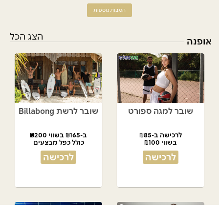
הטבות נוספות
הצג הכל
אופנה
שובר למגה ספורט
שובר לרשת Billabong
לרכישה ב-₪85
ב-₪165 בשווי ₪200
בשווי ₪100
כולל כפל מבצעים
לרכישה
לרכישה