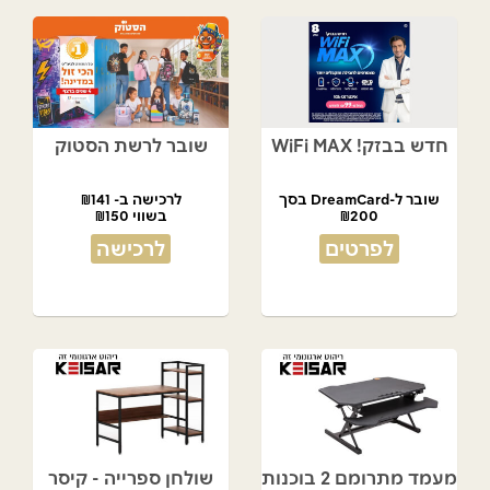
חדש בבזק! WiFi MAX
שובר לרשת הסטוק
שובר ל-DreamCard בסך
לרכישה ב- ₪141
₪200
בשווי ₪150
מתנת המועדון!
לפרטים
לרכישה
מעמד מתרומם 2 בוכנות
שולחן ספרייה - קיסר