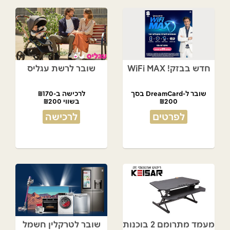
חדש בבזק! WiFi MAX
שובר לרשת עגליס
שובר ל-DreamCard בסך
לרכישה ב-₪170
₪200
בשווי ₪200
מתנת המועדון!
לפרטים
לרכישה
מעמד מתרומם 2 בוכנות
שובר לטרקלין חשמל