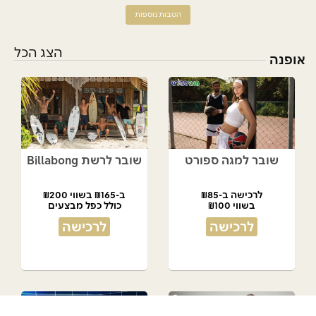
הטבות נוספות
הצג הכל
אופנה
שובר למגה ספורט
שובר לרשת Billabong
לרכישה ב-₪85
ב-₪165 בשווי ₪200
בשווי ₪100
כולל כפל מבצעים
לרכישה
לרכישה