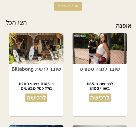
הטבות נוספות
הצג הכל
אופנה
שובר למגה ספורט
שובר לרשת Billabong
לרכישה ב-₪85
ב-₪165 בשווי ₪200
בשווי ₪100
כולל כפל מבצעים
לרכישה
לרכישה