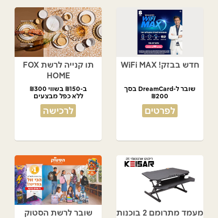
חדש בבזק! WiFi MAX
תו קנייה לרשת FOX
HOME
שובר ל-DreamCard בסך
ב-₪150 בשווי ₪300
₪200
ללא כפל מבצעים
מתנת המועדון!
לפרטים
לרכישה
מעמד מתרומם 2 בוכנות
שובר לרשת הסטוק