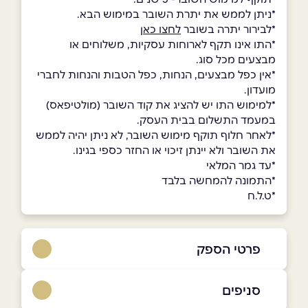
*ניתן לממש את יתרת השובר במימוש הבא.
*לבירור יתרה בשובר
לחצו כאן
*התו אינו תקף לארוחות עסקיות, משלוחים או
מבצעים מכל סוג.
*אין כפל מבצעים, הנחות, כפל הטבות והנחות לחברי
מועדון.
*למימוש התו יש להציג את קוד השובר (מולטיפאס)
במעמד התשלום בבית העסק.
*לאחר חלוף תוקף מימוש השובר, לא ניתן יהיה לממש
את השובר ולא יינתן זיכוי או החזר כספי בגינו.
*עד גמר המלאי
*התמונה להמחשה בלבד
*ט.ל.ח
פרטי הספק
0559969869
סניפים