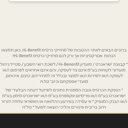
בפייסבוק
באינסטגרם
מודיעין
המעיין 2
0559969869
שם מלא
*
טלפון
*
ברוכים הבאים לאתר ההטבות של מחזיקי כרטיס Hi-Benefit. כאן תמצאו
הנחות אטרקטיביות אך ורק לכם מחזיקי כרטיס Hi-Benefit!
* קבוצת ישראכרט / מועדון Hi-Benenfit / לשכת רואי חשבון / סטייל ניהול
אימייל
*
מועדוני לקוחות בע"מ אינם צד לעסקה, והם אינם אחראים לפרסום ו/או
לעסקה ו/או לשירות ו/או למוצר ובכלל זה למחיריהם, טיבם, איכותם,
מועדי אספקתם וכיוב' ט.ל.ח
נושא
*
* הנפקת הכרטיס וגובה המסגרת נתונים לשיקול דעתה הבלעדי של
אנא חזרו אלי בקשר ל...
ישראכרט בע"מ ו/או פרימיום אקספרס בע"מ ו/או ישראכרט מימון בע"מ
ו/או הבנק המנפיק * אי עמידה בפירעון ההלוואה או האשראי עלולה לגרור
חיוב בריבית פיגורים והליכי הוצאה לפועל * טל"ח
הודעה
*