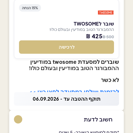
15% הנחה
שובר לTWOSOME
ההמבורגר הטוב במודיעין ובעולם כולו!
425 ₪
500 ₪
לרכישה
שוברים למסעדת twosome במודיעין
ההמבורגר הטוב במודיעין ובעולם כולו!
לא כשר
להזמנת שולחן במסעדה לחצו כאן >>
תוקף ההטבה עד - 06.09.2026
חשוב לדעת
*תוקף למימוש השובר- 5 שנים.