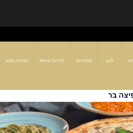
ות
מזון
מסעדות
תיירות ונופש
תרבות ופנאי
יצה בר