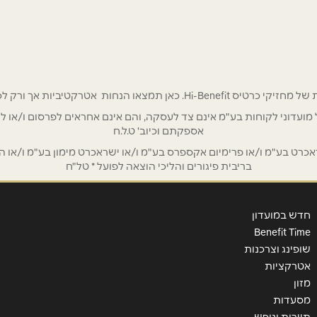
אימייל
*
 אטרקטיביות אך ורק לכם מחזיקי כרטיס Hi-Benefit!
/ לשכת רואי חשבון / סטייל ניהול מועדוני לקוחות בע"מ אינם צד לעסקה, והם אינם אחראים
אספקתם וכיוב' ט.ל.ח
ט בע"מ ו/או פרימיום אקספרס בע"מ ו/או ישראכרט מימון בע"מ ו/או הבנ
בריבית פיגורים והליכי הוצאה לפועל * טל"ח
חדש במועדון
Benefit Time
שופינג וצרכנות
שליחה
אטרקציות
מזון
מסעדות