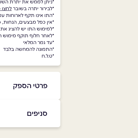
*ניתן לממש את יתרת השו
*לבירור יתרה בשובר
לחצו כ
*התו אינו תקף לארוחות עס
*אין כפל מבצעים, הנחות, 
*למימוש התו יש להציג את
*לאחר חלוף תוקף מימוש השו
*עד גמר המלאי
*התמונה להמחשה בלבד
*ט.ל.ח
פרטי הספק
בפייסבוק
סניפים
ראשון לצייון
שם מלא
*