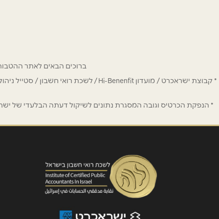
רוטשליד 87
077-938-6213
טלפון
*
נושא
*
ברוכים הבאים לאתר ההטבות של מחזיקי כרטיס Hi-Benefit. כאן תמצאו הנחות
אנא חזרו אלי בקשר ל...
* קבוצת ישראכרט / מועדון Hi-Benenfit 
הודעה
*
* הנפקת הכרטיס וגובה המסגרת נתונים לשיקול דעתה הבלעדי של ישראכר