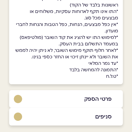
ראשונות בלבד של הקוד)
*התו אינו תקף לארוחות עסקיות, משלוחים או
מבצעים מכל סוג.
*אין כפל מבצעים, הנחות, כפל הטבות והנחות לחברי
מועדון.
*למימוש התו יש להציג את קוד השובר (מולטיפאס)
במעמד התשלום בבית העסק.
*לאחר חלוף תוקף מימוש השובר, לא ניתן יהיה לממש
את השובר ולא יינתן זיכוי או החזר כספי בגינו.
*עד גמר המלאי
*התמונה להמחשה בלבד
*ט.ל.ח
פרטי הספק
03-6358221
סניפים
באתר
בפייסבוק
באינסטגרם
תל אביב