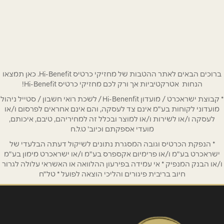
אבן גבירול 52
03-6358221
שם מלא
*
טלפון
*
ברוכים הבאים לאתר ההטבות של מחזיקי כרטיס Hi-Benefit. כאן תמצאו
הנחות אטרקטיביות אך ורק לכם מחזיקי כרטיס Hi-Benefit!
* קבוצת ישראכרט / מועדון Hi-Benenfit / לשכת רואי חשבון / סטייל ניהול
אימייל
*
מועדוני לקוחות בע"מ אינם צד לעסקה, והם אינם אחראים לפרסום ו/או
לעסקה ו/או לשירות ו/או למוצר ובכלל זה למחיריהם, טיבם, איכותם,
מועדי אספקתם וכיוב' ט.ל.ח
נושא
*
* הנפקת הכרטיס וגובה המסגרת נתונים לשיקול דעתה הבלעדי של
אנא חזרו אלי בקשר ל...
ישראכרט בע"מ ו/או פרימיום אקספרס בע"מ ו/או ישראכרט מימון בע"מ
ו/או הבנק המנפיק * אי עמידה בפירעון ההלוואה או האשראי עלולה לגרור
חיוב בריבית פיגורים והליכי הוצאה לפועל * טל"ח
הודעה
*