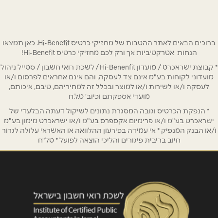
שם מלא
*
ברוכים הבאים לאתר ההטבות של מחזיקי כרטיס Hi-Benefit. כאן תמצאו
הנחות אטרקטיביות אך ורק לכם מחזיקי כרטיס Hi-Benefit!
* קבוצת ישראכרט / מועדון Hi-Benenfit / לשכת רואי חשבון / סטייל ניהול
טלפון
*
מועדוני לקוחות בע"מ אינם צד לעסקה, והם אינם אחראים לפרסום ו/או
לעסקה ו/או לשירות ו/או למוצר ובכלל זה למחיריהם, טיבם, איכותם,
מועדי אספקתם וכיוב' ט.ל.ח
אימייל
*
* הנפקת הכרטיס וגובה המסגרת נתונים לשיקול דעתה הבלעדי של
ישראכרט בע"מ ו/או פרימיום אקספרס בע"מ ו/או ישראכרט מימון בע"מ
ו/או הבנק המנפיק * אי עמידה בפירעון ההלוואה או האשראי עלולה לגרור
נושא
*
חיוב בריבית פיגורים והליכי הוצאה לפועל * טל"ח
אנא חזרו אלי בקשר ל...
הודעה
*