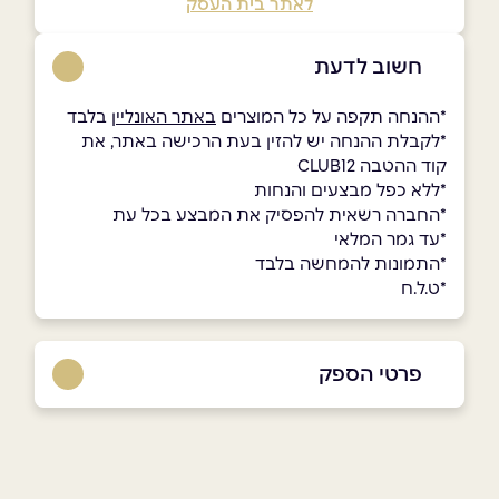
לאתר בית העסק
חשוב לדעת
ָ*ההנחה תקפה על כל המוצרים
באתר האונליין
בלבד
*לקבלת ההנחה יש להזין בעת הרכישה באתר, את
קוד ההטבה CLUB12
ָ*ללא כפל מבצעים והנחות
*החברה רשאית להפסיק את המבצע בכל עת
*עד גמר המלאי
*התמונות להמחשה בלבד
*ט.ל.ח
פרטי הספק
073-3633555
באתר
בפייסבוק
באינסטגרם