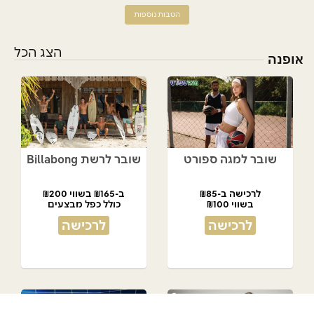
הטבות נוספות
הצג הכל
אופנה
שובר למגה ספורט
שובר לרשת Billabong
לרכישה ב-₪85
ב-₪165 בשווי ₪200
בשווי ₪100
כולל כפל מבצעים
לרכישה
לרכישה