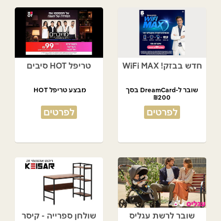
חדש בבזק! WiFi MAX
טריפל HOT סיבים
שובר ל-DreamCard בסך
מבצע טריפל HOT
₪200
מתנת המועדון!
לפרטים
לפרטים
שובר לרשת עגליס
שולחן ספרייה - קיסר