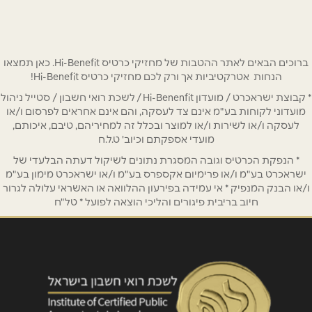
שם מלא
*
ברוכים הבאים לאתר ההטבות של מחזיקי כרטיס Hi-Benefit. כאן תמצאו
טלפון
*
הנחות אטרקטיביות אך ורק לכם מחזיקי כרטיס Hi-Benefit!
* קבוצת ישראכרט / מועדון Hi-Benenfit / לשכת רואי חשבון / סטייל ניהול
מועדוני לקוחות בע"מ אינם צד לעסקה, והם אינם אחראים לפרסום ו/או
אימייל
*
לעסקה ו/או לשירות ו/או למוצר ובכלל זה למחיריהם, טיבם, איכותם,
מועדי אספקתם וכיוב' ט.ל.ח
* הנפקת הכרטיס וגובה המסגרת נתונים לשיקול דעתה הבלעדי של
נושא
*
ישראכרט בע"מ ו/או פרימיום אקספרס בע"מ ו/או ישראכרט מימון בע"מ
אנא חזרו אלי בקשר ל...
ו/או הבנק המנפיק * אי עמידה בפירעון ההלוואה או האשראי עלולה לגרור
חיוב בריבית פיגורים והליכי הוצאה לפועל * טל"ח
הודעה
*