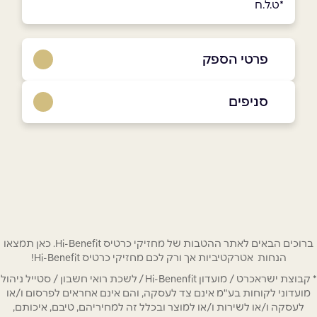
*ט.ל.ח
פרטי הספק
08-6650334
סניפים
באתר
בפייסבוק
באר שבע
מתחם BIG חיל ההנדסה 1
08-6650334
שם מלא
*
טלפון
*
ברוכים הבאים לאתר ההטבות של מחזיקי כרטיס Hi-Benefit. כאן תמצאו
הנחות אטרקטיביות אך ורק לכם מחזיקי כרטיס Hi-Benefit!
* קבוצת ישראכרט / מועדון Hi-Benenfit / לשכת רואי חשבון / סטייל ניהול
אימייל
*
מועדוני לקוחות בע"מ אינם צד לעסקה, והם אינם אחראים לפרסום ו/או
לעסקה ו/או לשירות ו/או למוצר ובכלל זה למחיריהם, טיבם, איכותם,