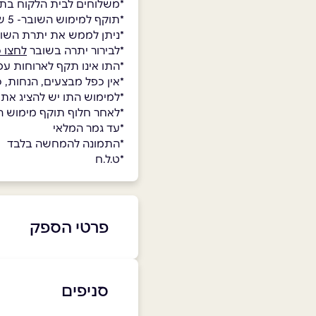
*משלוחים לבית הלקוח בתו
*תוקף למימוש השובר- 5 שנים.
*ניתן לממש את יתרת השו
*לבירור יתרה בשובר
לחצו כ
*התו אינו תקף לארוחות עס
*אין כפל מבצעים, הנחות, 
*למימוש התו יש להציג את
*לאחר חלוף תוקף מימוש השו
*עד גמר המלאי
*התמונה להמחשה בלבד
*ט.ל.ח
פרטי הספק
050-7714171
סניפים
באתר