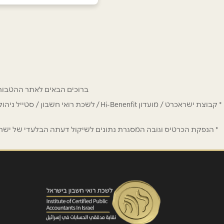
קריית גת
אסתר המלכה 1
שם מלא
*
050-7714171
טלפון
*
ברוכים הבאים לאתר ההטבות של מחזיקי כרטיס Hi-Benefit. כאן תמצאו הנחות
נושא
*
* קבוצת ישראכרט / מועדון Hi-Benenfit 
אנא חזרו אלי בקשר ל...
* הנפקת הכרטיס וגובה המסגרת נתונים לשיקול דעתה הבלעדי של ישראכר
הודעה
*