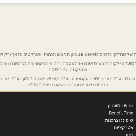
אימייל
*
 אטרקטיביות אך ורק לכם מחזיקי כרטיס Hi-Benefit!
/ לשכת רואי חשבון / סטייל ניהול מועדוני לקוחות בע"מ אינם צד לעסקה, והם אינם אחראים
אספקתם וכיוב' ט.ל.ח
ט בע"מ ו/או פרימיום אקספרס בע"מ ו/או ישראכרט מימון בע"מ ו/או הבנ
בריבית פיגורים והליכי הוצאה לפועל * טל"ח
חדש במועדון
Benefit Time
שופינג וצרכנות
אטרקציות
מזון
שליחה