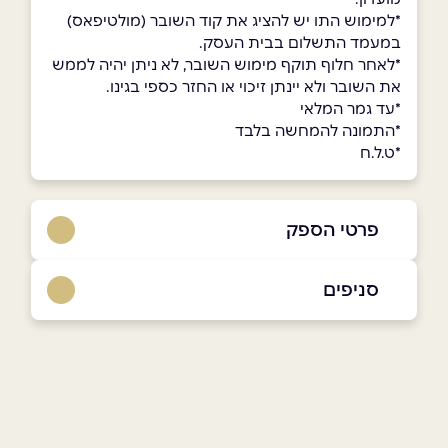
*למימוש התו יש להציג את קוד השובר (מולטיפאס)
במעמד התשלום בבית העסק.
*לאחר חלוף תוקף מימוש השובר, לא ניתן יהיה לממש
את השובר ולא יינתן זיכוי או החזר כספי בגינו.
*עד גמר המלאי
*התמונה להמחשה בלבד
*ט.ל.ח
פרטי הספק
1700-500-993
סניפים
באתר
בפייסבוק
באינסטגרם
ראשון לציון, כשר
שדרות נים 2, ראשון לציון
1700-555-993
שם מלא
*