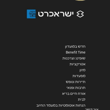
גלילות
סינמה סיטי
1700-500993
חדש במועדון
פתח תקווה
Benefit Time
שופינג וצרכנות
אטרקציות
מתחם שופ טיים תוצרת הארץ 3
מזון
1700-500993
מסעדות
תיירות ונופש
תרבות ופנאי
תל אביב
אורח חיים בריא
לבית
בוגרשוב 7
הנחות אוטומטיות במעמד החיוב
צור קשר
03-527-9911