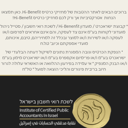
ראש העין
טלפון
*
ברוכים הבאים לאתר ההטבות של מחזיקי כרטיס Hi-Benefit. כאן תמצאו
הנחות אטרקטיביות אך ורק לכם מחזיקי כרטיס Hi-Benefit!
זהרה אלפסיה 3
* קבוצת ישראכרט / מועדון Hi-Benenfit / לשכת רואי חשבון / סטייל ניהול
אימייל
*
מועדוני לקוחות בע"מ אינם צד לעסקה, והם אינם אחראים לפרסום ו/או
03-7301770
לעסקה ו/או לשירות ו/או למוצר ובכלל זה למחיריהם, טיבם, איכותם,
מועדי אספקתם וכיוב' ט.ל.ח
נושא
*
* הנפקת הכרטיס וגובה המסגרת נתונים לשיקול דעתה הבלעדי של
רחובות
אנא חזרו אלי בקשר ל...
ישראכרט בע"מ ו/או פרימיום אקספרס בע"מ ו/או ישראכרט מימון בע"מ
ו/או הבנק המנפיק * אי עמידה בפירעון ההלוואה או האשראי עלולה לגרור
חיוב בריבית פיגורים והליכי הוצאה לפועל * טל"ח
פארק המדע המדע 6
הודעה
*
1700-500993
ראשון לציון
ילדי טהרן 5
שליחה
1700-500993