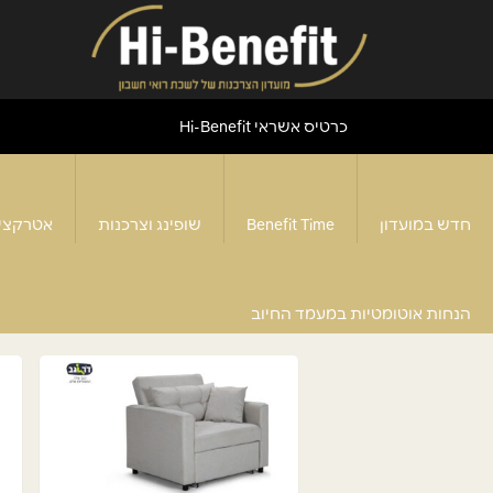
כרטיס אשראי Hi-Benefit
חדש במועדון
Benefit Time
שופינג וצרכנות
אטרקצי
'דוקטור גב'
22
הטבות
הנחות אוטומטיות במעמד החיוב