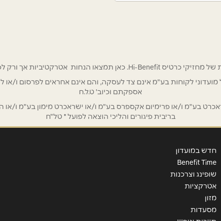
 אטרקטיביות אך ורק לכם מחזיקי כרטיס Hi-Benefit!
/ לשכת רואי חשבון / סטייל ניהול מועדוני לקוחות בע"מ אינם צד לעסקה, והם אינם אחראים
אספקתם וכיוב' ט.ל.ח
ט בע"מ ו/או פרימיום אקספרס בע"מ ו/או ישראכרט מימון בע"מ ו/או הבנ
בריבית פיגורים והליכי הוצאה לפועל * טל"ח
חדש במועדון
Benefit Time
שופינג וצרכנות
אטרקציות
מזון
מסעדות